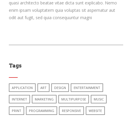
quasi architecto beatae vitae dicta sunt explicabo. Nemo
enim ipsam voluptatem quia voluptas sit aspernatur aut
odit aut fugit, sed quia consequuntur magni
Tags
APPLICATION
ART
DESIGN
ENTERTAINMENT
INTERNET
MARKETING
MULTIPURPOSE
MUSIC
PRINT
PROGRAMMING
RESPONSIVE
WEBSITE