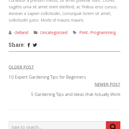
Curabitur a pretium metus, sit amet pulvinar nunc. Donec
sagittis urna sit amet enim eleifend, ac finibus eros cursus.
Aenean a sapien sollicitudin, consequat lorem sit amet,
sollicitudin justo. Morbi id mauris mauris.
clelland
Uncategorized
Print
,
Programming
Share:
Post
OLDER POST
navigation
10 Expert Gardening Tips for Beginners
NEWER POST
5 Gardening Tips and Ideas that Actually Work